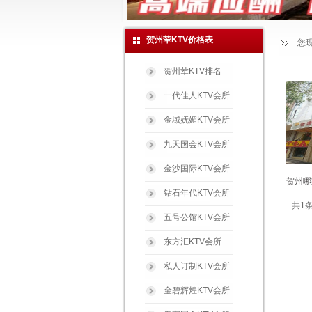
贺州荤KTV价格表
您
贺州荤KTV排名
一代佳人KTV会所
金域妩媚KTV会所
九天国会KTV会所
金沙国际KTV会所
贺州哪
钻石年代KTV会所
共1条
五号公馆KTV会所
东方汇KTV会所
私人订制KTV会所
金碧辉煌KTV会所