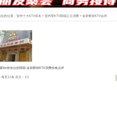
现在的位置：
贺州十大KTV排名
>
贺州荤KTV陪唱公主消费
>
金碧辉煌KTV会所
家ktv有坐台的陪唱-金碧辉煌KTV消费价格点评
 每页12条 页次：1/1