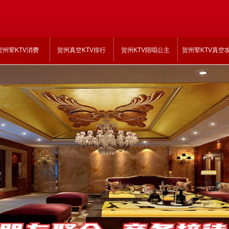
贺州荤KTV消费
贺州真空KTV排行
贺州KTV陪唱公主
贺州荤KTV真空