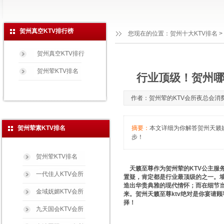
贺州真空KTV排行榜
您现在的位置：
贺州十大KTV排名
>
贺州真空KTV排行
贺州荤KTV排名
行业顶级！贺州哪
作者：贺州荤的KTV会所夜总会消费玩法免
贺州荤素KTV排名
摘要：
本文详细为你解答贺州天籁娱乐
步！
贺州荤KTV排名
天籁至尊作为贺州荤的KTV公主服
一代佳人KTV会所
置疑，肯定都是行业最顶级的之一。
造出华贵典雅的现代情怀；而在细节
金域妩媚KTV会所
来。贺州天籁至尊ktv绝对是你宴请
择！
九天国会KTV会所