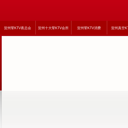
贺州荤KTV夜总会
贺州十大荤KTV会所
贺州荤KTV消费
贺州真空K